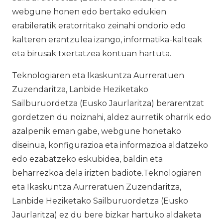
webgune honen edo bertako edukien
erabileratik eratorritako zeinahi ondorio edo
kalteren erantzulea izango, informatika-kalteak
eta birusak txertatzea kontuan hartuta.
Teknologiaren eta Ikaskuntza Aurreratuen
Zuzendaritza, Lanbide Heziketako
Sailburuordetza (Eusko Jaurlaritza) berarentzat
gordetzen du noiznahi, aldez aurretik oharrik edo
azalpenik eman gabe, webgune honetako
diseinua, konfigurazioa eta informazioa aldatzeko
edo ezabatzeko eskubidea, baldin eta
beharrezkoa dela irizten badiote.Teknologiaren
eta Ikaskuntza Aurreratuen Zuzendaritza,
Lanbide Heziketako Sailburuordetza (Eusko
Jaurlaritza) ez du bere bizkar hartuko aldaketa