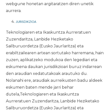
webgune honetan argitaratzen diren unetik
aurrera.
JURISDIKZIOA
Teknologiaren eta Ikaskuntza Aurreratuen
Zuzendaritza, Lanbide Heziketako
Sailburuordetza (Eusko Jaurlaritza) eta
erabiltzailearen artean sortutako harremana, hain
zuzen, aplikatzeko modukoa den legediari eta
eskumena daukan jurisdikzioari buruz indarrean
den araudian xedatutakoak arautuko du.
Nolanahi ere, araudiak aurreikusten badu aldeek
eskumen baten mende jarri behar
dutela,Teknologiaren eta Ikaskuntza
Aurreratuen Zuzendaritza, Lanbide Heziketako
Sailburuordetza (Eusko Jaurlaritza) eta