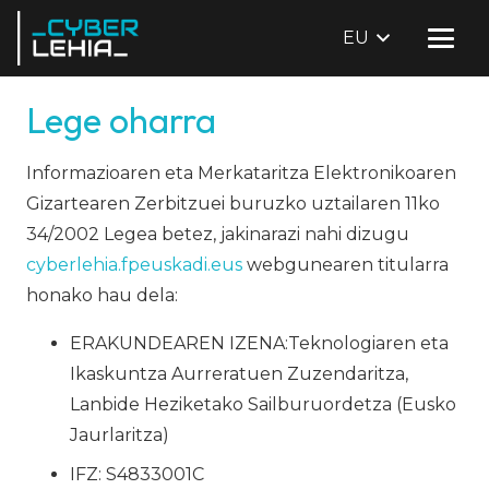
EU
Lege oharra
Informazioaren eta Merkataritza Elektronikoaren
Gizartearen Zerbitzuei buruzko uztailaren 11ko
34/2002 Legea betez, jakinarazi nahi dizugu
cyberlehia.fpeuskadi.eus
webgunearen titularra
honako hau dela:
ERAKUNDEAREN IZENA:Teknologiaren eta
Ikaskuntza Aurreratuen Zuzendaritza,
Lanbide Heziketako Sailburuordetza (Eusko
Jaurlaritza)
IFZ: S4833001C