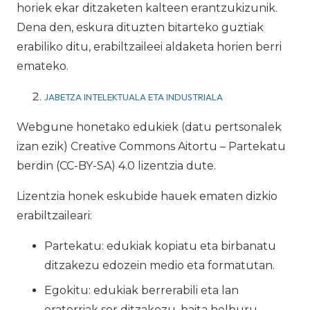
horiek ekar ditzaketen kalteen erantzukizunik.
Dena den, eskura dituzten bitarteko guztiak
erabiliko ditu, erabiltzaileei aldaketa horien berri
emateko.
JABETZA INTELEKTUALA ETA INDUSTRIALA
Webgune honetako edukiek (datu pertsonalek
izan ezik) Creative Commons Aitortu – Partekatu
berdin (CC-BY-SA) 4.0 lizentzia dute.
Lizentzia honek eskubide hauek ematen dizkio
erabiltzaileari:
Partekatu: edukiak kopiatu eta birbanatu
ditzakezu edozein medio eta formatutan.
Egokitu: edukiak berrerabili eta lan
eratorriak sor ditzakezu, baita helburu