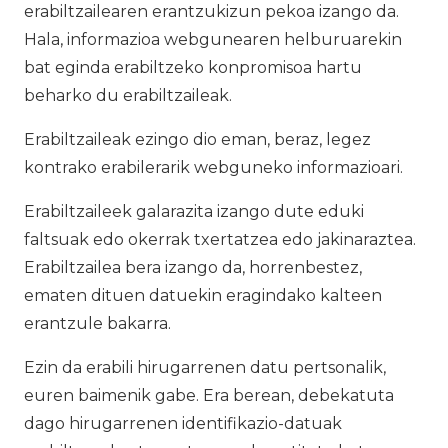
erabiltzailearen erantzukizun pekoa izango da.
Hala, informazioa webgunearen helburuarekin
bat eginda erabiltzeko konpromisoa hartu
beharko du erabiltzaileak.
Erabiltzaileak ezingo dio eman, beraz, legez
kontrako erabilerarik webguneko informazioari.
Erabiltzaileek galarazita izango dute eduki
faltsuak edo okerrak txertatzea edo jakinaraztea.
Erabiltzailea bera izango da, horrenbestez,
ematen dituen datuekin eragindako kalteen
erantzule bakarra.
Ezin da erabili hirugarrenen datu pertsonalik,
euren baimenik gabe. Era berean, debekatuta
dago hirugarrenen identifikazio-datuak