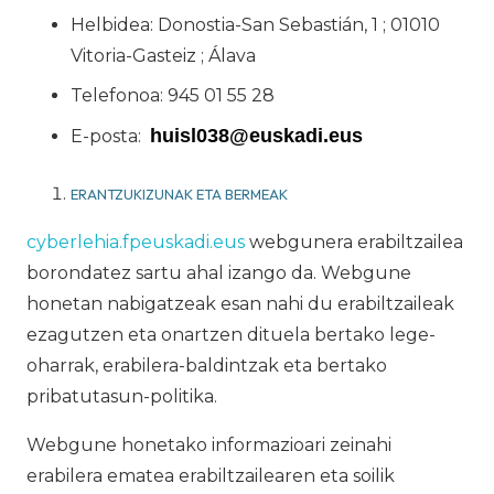
Helbidea: Donostia-San Sebastián, 1 ; 01010
Vitoria-Gasteiz ; Álava
Telefonoa: 945 01 55 28
huisl038@euskadi.eus
E-posta:
ERANTZUKIZUNAK ETA BERMEAK
cyberlehia.fpeuskadi.eus
webgunera erabiltzailea
borondatez sartu ahal izango da. Webgune
honetan nabigatzeak esan nahi du erabiltzaileak
ezagutzen eta onartzen dituela bertako lege-
oharrak, erabilera-baldintzak eta bertako
pribatutasun-politika.
Webgune honetako informazioari zeinahi
erabilera ematea erabiltzailearen eta soilik