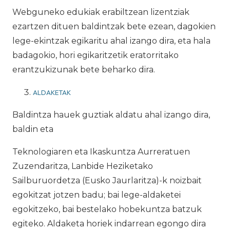
Webguneko edukiak erabiltzean lizentziak
ezartzen dituen baldintzak bete ezean, dagokien
lege-ekintzak egikaritu ahal izango dira, eta hala
badagokio, hori egikaritzetik eratorritako
erantzukizunak bete beharko dira.
ALDAKETAK
Baldintza hauek guztiak aldatu ahal izango dira,
baldin eta
Teknologiaren eta Ikaskuntza Aurreratuen
Zuzendaritza, Lanbide Heziketako
Sailburuordetza (Eusko Jaurlaritza)-k noizbait
egokitzat jotzen badu; bai lege-aldaketei
egokitzeko, bai bestelako hobekuntza batzuk
egiteko. Aldaketa horiek indarrean egongo dira