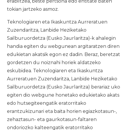
erabiltzea, beste pertsona edo entitate baten
tokian jartzeko asmoz.
Teknologiaren eta Ikaskuntza Aurreratuen
Zuzendaritza, Lanbide Heziketako
Sailburuordetza (Eusko Jaurlaritza)-k ahalegin
handia egiten du webgunean argitaratzen diren
edukietan akatsik egon ez dadin. Beraz, beretzat
gordetzen du noiznahi horiek aldatzeko
eskubidea. Teknologiaren eta Ikaskuntza
Aurreratuen Zuzendaritza, Lanbide Heziketako
Sailburuordetza (Eusko Jaurlaritza) berariaz uko
egiten dio webgune honetako edukietako akats
edo hutsegiteengatik eratorritako
erantzukizunari eta baita horien egiazkotasun-,
zehaztasun- eta gaurkotasun-faltaren
ondoriozko kalteengatik eratorritako