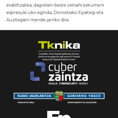
erabiltzailea, dagokien beste zeinahi eskumeni
espresuki uko eginda, Donostiako Epaitegi eta
Auzitegien mende jarriko dira.