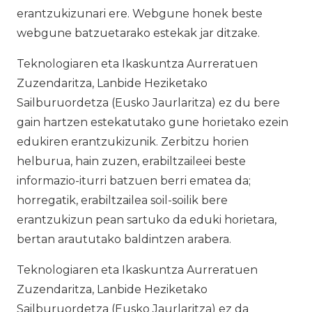
erantzukizunari ere. Webgune honek beste
webgune batzuetarako estekak jar ditzake.
Teknologiaren eta Ikaskuntza Aurreratuen
Zuzendaritza, Lanbide Heziketako
Sailburuordetza (Eusko Jaurlaritza) ez du bere
gain hartzen estekatutako gune horietako ezein
edukiren erantzukizunik. Zerbitzu horien
helburua, hain zuzen, erabiltzaileei beste
informazio-iturri batzuen berri ematea da;
horregatik, erabiltzailea soil-soilik bere
erantzukizun pean sartuko da eduki horietara,
bertan araututako baldintzen arabera.
Teknologiaren eta Ikaskuntza Aurreratuen
Zuzendaritza, Lanbide Heziketako
Sailburuordetza (Eusko Jaurlaritza) ez da