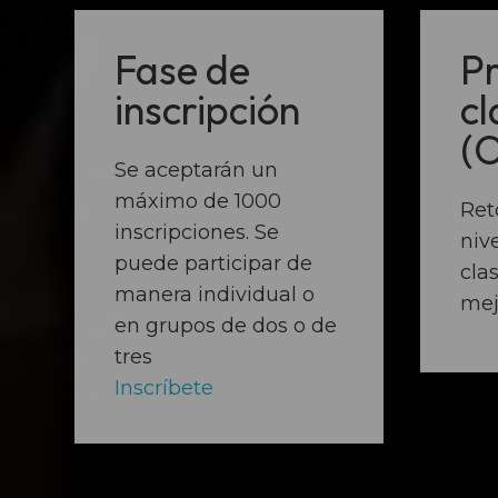
Fase de
P
inscripción
cl
(O
Se aceptarán un
máximo de 1000
Ret
inscripciones. Se
nive
puede participar de
clas
manera individual o
mej
en grupos de dos o de
tres
Inscríbete