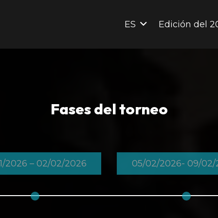
promov
Profesion
ES
Edición del 2
ciberseg
conocer 
Formación
alu
Fases del torneo
1/2026 – 02/02/2026
05/02/2026- 09/02