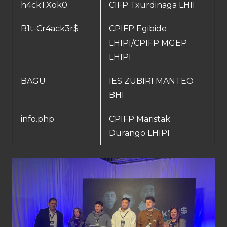
h4ckTXok0
CIFP Txurdinaga LHII
B1t-Cr4ack3r$
CPIFP Egibide
LHIPI/CPIFP MGEP
LHIPI
BAGU
IES ZUBIRI MANTEO
BHI
info.php
CPIFP Maristak
Durango LHIPI