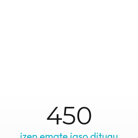
450
izen emate jaso ditugu