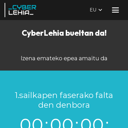
EU
CyberLehia bueltan da!
Izena emateko epea amaitu da
1.sailkapen faserako falta
den denbora
00
:
00
:
00
: