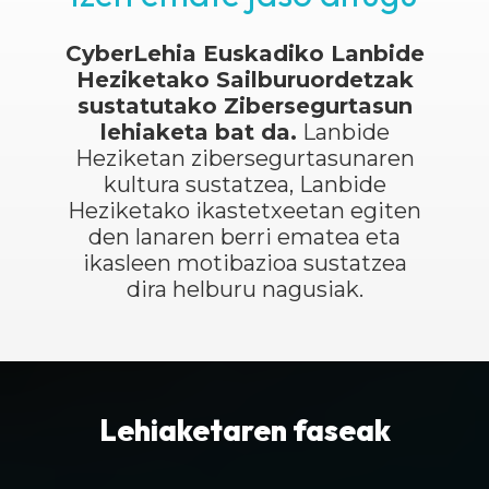
CyberLehia Euskadiko Lanbide
Heziketako Sailburuordetzak
sustatutako Zibersegurtasun
lehiaketa bat da.
Lanbide
Heziketan zibersegurtasunaren
kultura sustatzea, Lanbide
Heziketako ikastetxeetan egiten
den lanaren berri ematea eta
ikasleen motibazioa sustatzea
dira helburu nagusiak.
Lehiaketaren faseak