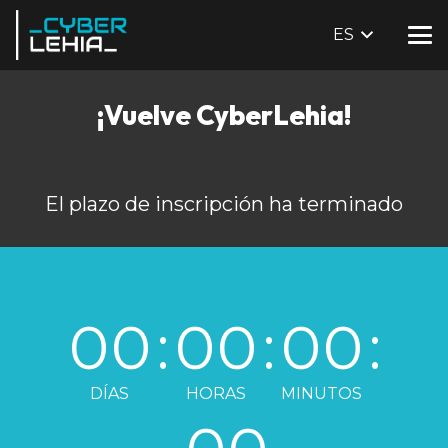
ES
¡Vuelve CyberLehia!
El plazo de inscripción ha terminado
00
:
00
:
00
:
DÍAS
HORAS
MINUTOS