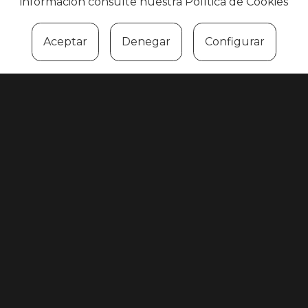
información consulte nuestra
Política de Cookies
21/02/2025-26/02/2025
Aceptar
Denegar
Configurar
1ª fase clasificatoria
(Online CTF)
Máximo 1000 participantes. Los 33
mejores equipos se clasificarán para la
segunda fase clasificatoria.
Ir a la plataforma del torneo
14/03/2025-19/03/2025