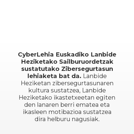
CyberLehia Euskadiko Lanbide
Heziketako Sailburuordetzak
sustatutako Zibersegurtasun
lehiaketa bat da.
Lanbide
Heziketan zibersegurtasunaren
kultura sustatzea, Lanbide
Heziketako ikastetxeetan egiten
den lanaren berri ematea eta
ikasleen motibazioa sustatzea
dira helburu nagusiak.