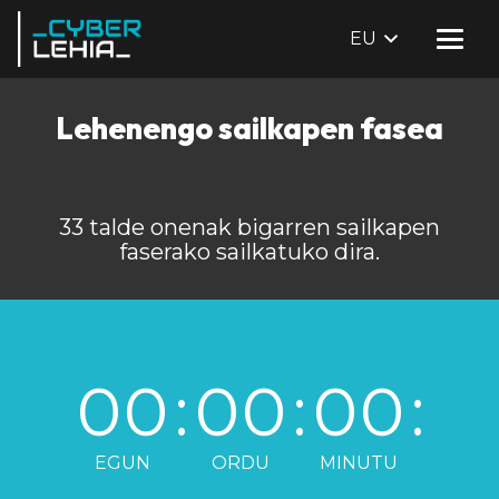
EU
Lehenengo sailkapen fasea
33 talde onenak bigarren sailkapen
faserako sailkatuko dira.
00
:
00
:
00
:
EGUN
ORDU
MINUTU