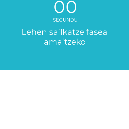
00
SEGUNDU
Lehen sailkatze fasea
amaitzeko