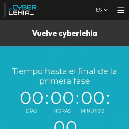
ES
Vuelve cyberlehia
Tiempo hasta el final de la
primera fase
00
:
00
:
00
:
DÍAS
HORAS
MINUTOS
00