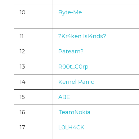
10
Byte-Me
11
?Kr4ken Isl4nds?
12
Pateam?
13
R00t_C0rp
14
Kernel Panic
15
ABE
16
TeamNokia
17
L0LH4CK