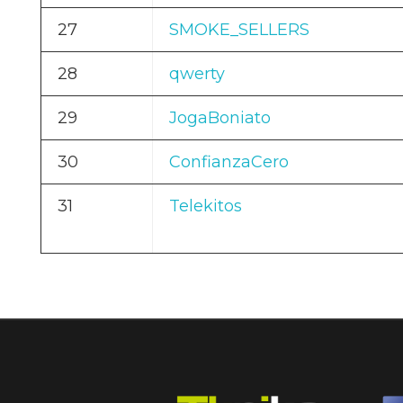
27
SMOKE_SELLERS
28
qwerty
29
JogaBoniato
30
ConfianzaCero
31
Telekitos