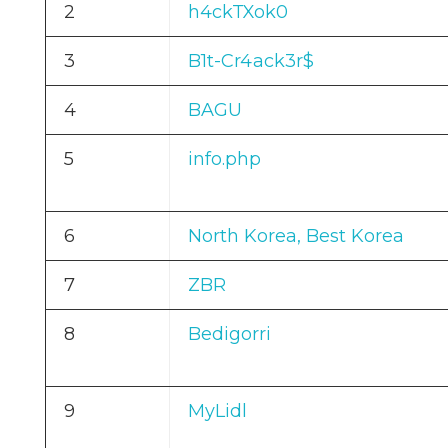
2
h4ckTXok0
3
B1t-Cr4ack3r$
4
BAGU
5
info.php
6
North Korea, Best Korea
7
ZBR
8
Bedigorri
9
MyLidl