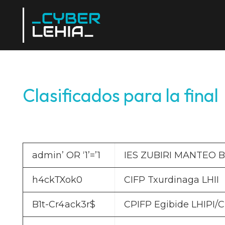
Clasificados para la final
admin’ OR ‘1’=’1
IES ZUBIRI MANTEO B
h4ckTXok0
CIFP Txurdinaga LHII
B1t-Cr4ack3r$
CPIFP Egibide LHIPI/