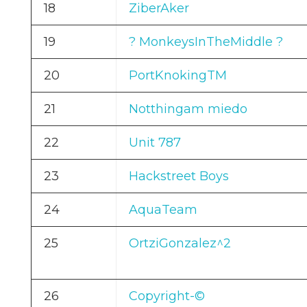
18
ZiberAker
19
? MonkeysInTheMiddle ?
20
PortKnokingTM
21
Notthingam miedo
22
Unit 787
23
Hackstreet Boys
24
AquaTeam
25
OrtziGonzalez^2
26
Copyright-©