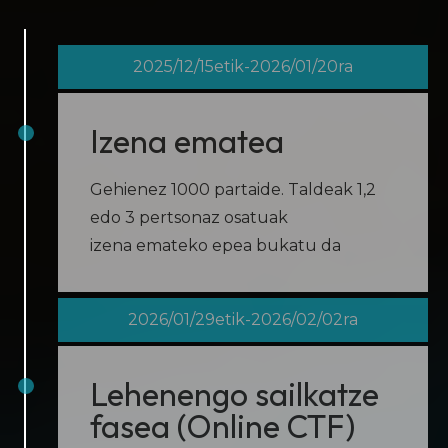
2025/12/15etik-2026/01/20ra
Izena ematea
Gehienez 1000 partaide. Taldeak 1,2
edo 3 pertsonaz osatuak
izena emateko epea bukatu da
2026/01/29etik-2026/02/02ra
Lehenengo sailkatze
fasea (Online CTF)