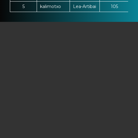
5
kalimotxo
Lea-Artibai
105